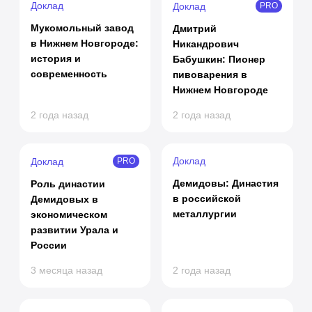
Доклад
Доклад
PRO
Мукомольный завод
Дмитрий
в Нижнем Новгороде:
Никандрович
история и
Бабушкин: Пионер
современность
пивоварения в
Нижнем Новгороде
2 года назад
2 года назад
Доклад
Доклад
PRO
Демидовы: Династия
Роль династии
в российской
Демидовых в
металлургии
экономическом
развитии Урала и
России
3 месяца назад
2 года назад