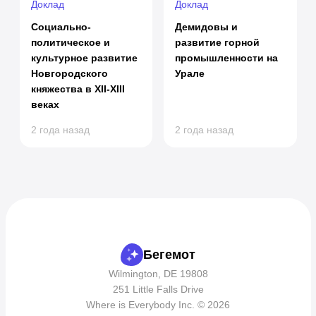
Доклад
Доклад
Социально-
Демидовы и
политическое и
развитие горной
культурное развитие
промышленности на
Новгородского
Урале
княжества в XII-XIII
веках
2 года назад
2 года назад
Бегемот
Wilmington, DE 19808
251 Little Falls Drive
Where is Everybody Inc. © 2026