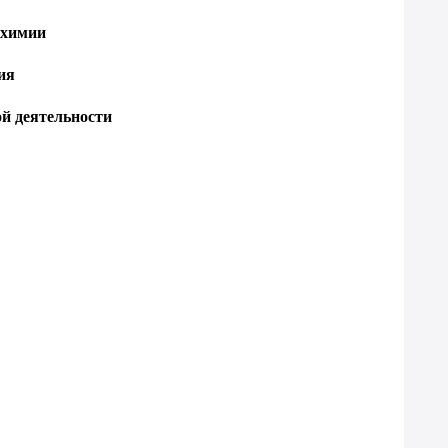
 химии
ия
й деятельности