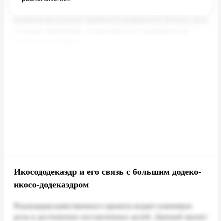
Икосододекаэдр и его связь с большим додеко-
икосо-додекаэдром