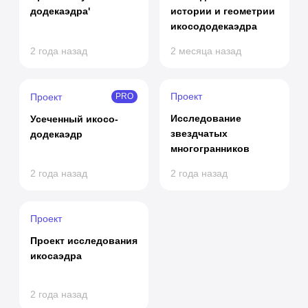
додекаэдра'
истории и геометрии
икосододекаэдра
2 года назад
2 месяца назад
Проект
Проект
PRO
Исследование
Усеченный икосо-
звездчатых
додекаэдр
многогранников
2 года назад
2 года назад
Проект
Проект исследования
икосаэдра
2 года назад