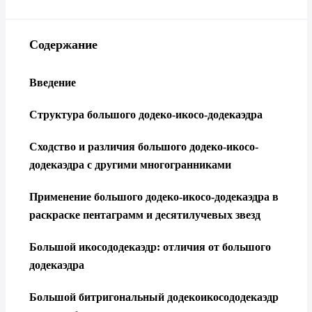
Содержание
Введение
Структура большого додеко-икосо-додекаэдра
Сходство и различия большого додеко-икосо-
додекаэдра с другими многогранниками
Применение большого додеко-икосо-додекаэдра в
раскраске пентаграмм и десятилучевых звезд
Большой икосододекаэдр: отличия от большого
додекаэдра
Большой битригональный додекоикосододекаэдр