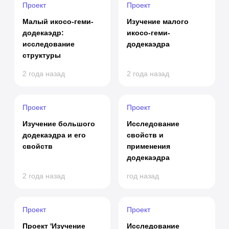
Проект
Проект
Малый икосо-геми-
Изучение малого
додекаэдр:
икосо-геми-
исследование
додекаэдра
структуры
2 года назад
2 года назад
Проект
Проект
Изучение большого
Исследование
додекаэдра и его
свойств и
свойств
применения
додекаэдра
2 года назад
год назад
Проект
Проект
Проект 'Изучение
Исследование