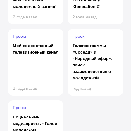
шоу 'Политика:
YouTube-шоу
молодежный взгляд'
'Generation Z'
2 года назад
2 года назад
Проект
Проект
Мой подростковый
Телепрограммы
телевизионный канал
«Соседи» и
«Народный эфир»:
поиск
взаимодействия с
молодежной
аудиторией
2 года назад
год назад
Проект
Социальный
медиапроект: «Голос
молодежи»