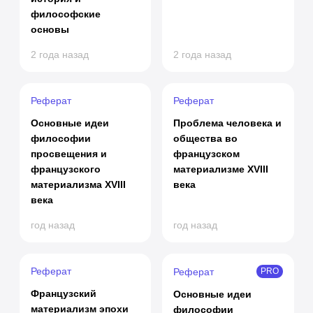
философские
основы
2 года назад
2 года назад
Реферат
Реферат
Основные идеи
Проблема человека и
философии
общества во
просвещения и
французском
французского
материализме XVIII
материализма XVIII
века
века
год назад
год назад
Реферат
Реферат
PRO
Французский
Основные идеи
материализм эпохи
философии