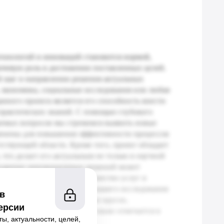
 в
ерсии
ы, актуальности, целей,