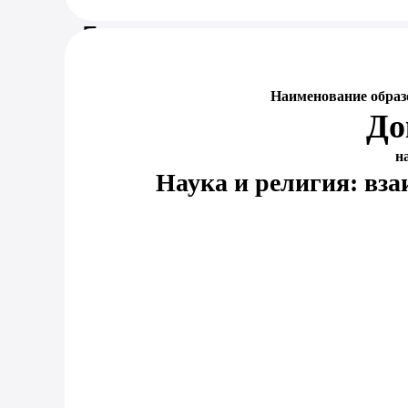
Предпросмотр документа
Наименование образ
До
н
Наука и религия: вза