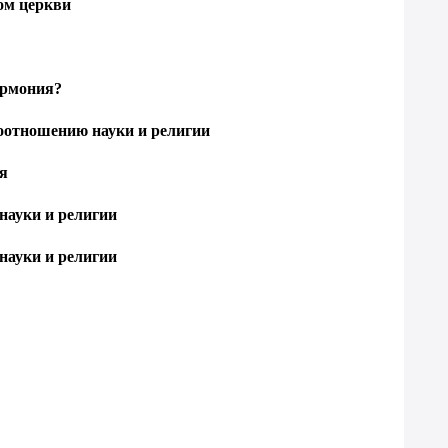
ом церкви
армония?
соотношению науки и религии
ия
науки и религии
науки и религии