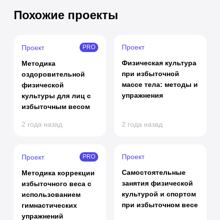
Похожие проекты
Проект
Проект
PRO
Физическая культура
Методика
при избыточной
оздоровительной
массе тела: методы и
физической
упражнения
культуры для лиц с
избыточным весом
2 года назад
2 года назад
Проект
Проект
PRO
Самостоятельные
Методика коррекции
занятия физической
избыточного веса с
культурой и спортом
использованием
при избыточном весе
гимнастических
упражнений