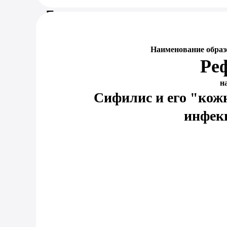
Предпросмотр документа
Наименование образ
Ре
н
Сифилис и его "кож
инфек