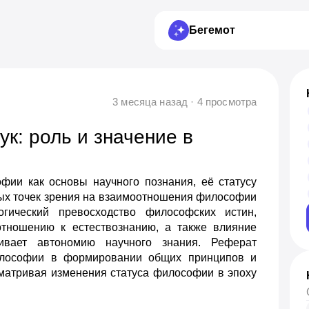
Бегемот
3 месяца назад · 4 просмотра
к: роль и значение в
ии как основы научного познания, её статусу
ных точек зрения на взаимоотношения философии
огический превосходство философских истин,
отношению к естествознанию, а также влияние
ивает автономию научного знания. Реферат
илософии в формировании общих принципов и
сматривая изменения статуса философии в эпоху