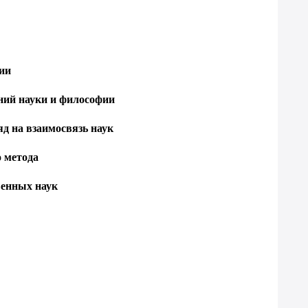
ии
ний науки и философии
д на взаимосвязь наук
 метода
венных наук