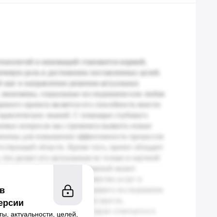
 в
ерсии
ы, актуальности, целей,