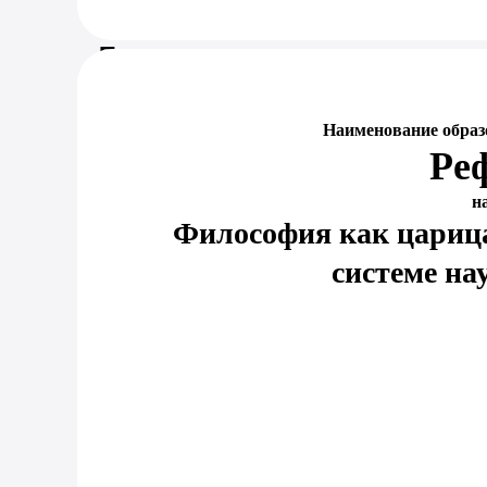
Предпросмотр документа
Наименование образ
Ре
н
Философия как царица 
системе на