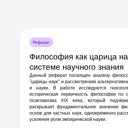
Реферат
Философия как царица нау
системе научного знания
Данный реферат посвящён анализу философ
"царицы наук" и рассмотрению альтернатив
и науки. В работе исследуются гносеол
историческая первичность философии по 
позитивизма XIX века, который подчёрк
раскрывает фундаментальное значение ф
основ для частных наук, одновременно рас
усиления роли эмпирической науки.