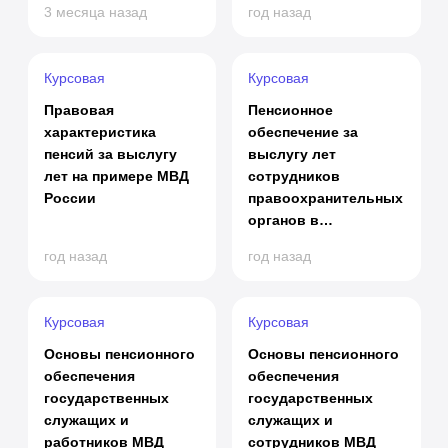
3 месяца назад
год назад
«Красноборский»
Федерации
Курсовая
Курсовая
Правовая
Пенсионное
характеристика
обеспечение за
пенсий за выслугу
выслугу лет
лет на примере МВД
сотрудников
России
правоохранительных
органов в
Российской
год назад
год назад
Федерации
Курсовая
Курсовая
Основы пенсионного
Основы пенсионного
обеспечения
обеспечения
государственных
государственных
служащих и
служащих и
работников МВД
сотрудников МВД