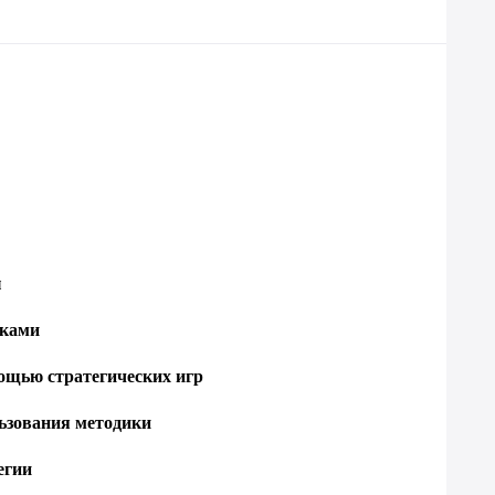
ы
сками
ощью стратегических игр
ьзования методики
егии