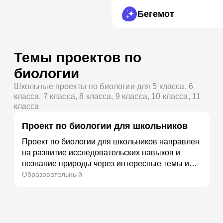
Бегемот
Темы проектов по
биологии
Школьные проекты по биологии для 5 класса, 6
класса, 7 класса, 8 класса, 9 класса, 10 класса, 11
класса
Проект по биологии для школьников
Проект по биологии для школьников направлен
на развитие исследовательских навыков и
познание природы через интересные темы и
эксперименты. Участники проекта смогут
Образовательный
глубже понять живой мир, его законы и
взаимосвязи.