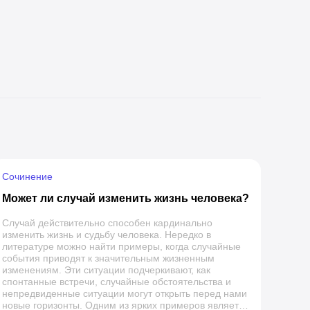
Сочинение
Может ли случай изменить жизнь человека?
Случай действительно способен кардинально
изменить жизнь и судьбу человека. Нередко в
литературе можно найти примеры, когда случайные
события приводят к значительным жизненным
изменениям. Эти ситуации подчеркивают, как
спонтанные встречи, случайные обстоятельства и
непредвиденные ситуации могут открыть перед нами
новые горизонты. Одним из ярких примеров является