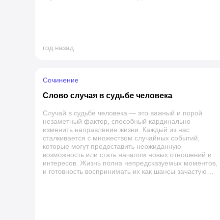
происшествия могут привести к значимым
изменениям. Случай иногда воспринимается как
нечто, находящееся за пределами нашего контроля,
однако он также может служить нам учителем,
поднося уроки, которые мы не могли бы получить
иным способом. В конечном итоге, случайность в
год назад
человеческой жизни насыщает её смыслом и дарует
новые возможности, формируя уникальные истории
каждого из нас.
Сочинение
Слово случая в судьбе человека
Случай в судьбе человека — это важный и порой
незаметный фактор, способный кардинально
изменить направление жизни. Каждый из нас
сталкивается с множеством случайных событий,
которые могут предоставить неожиданную
возможность или стать началом новых отношений и
интересов. Жизнь полна непредсказуемых моментов,
и готовность воспринимать их как шансы зачастую
определяет дальнейший путь. Мы должны учиться
видеть в случайностях не только неудачи, но и шанс
на изменения. Истории многих успешных людей
подтверждают, что иногда именно случайные встречи
или события становятся отправной точкой для