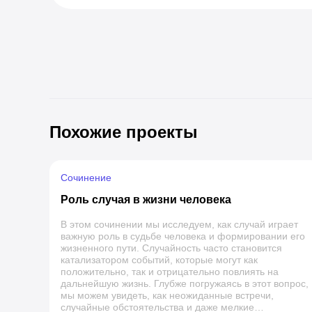
Похожие проекты
Сочинение
Роль случая в жизни человека
В этом сочинении мы исследуем, как случай играет
важную роль в судьбе человека и формировании его
жизненного пути. Случайность часто становится
катализатором событий, которые могут как
положительно, так и отрицательно повлиять на
дальнейшую жизнь. Глубже погружаясь в этот вопрос,
мы можем увидеть, как неожиданные встречи,
случайные обстоятельства и даже мелкие