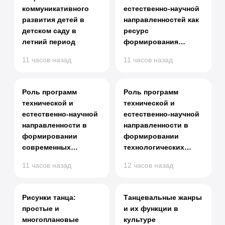
коммуникативного
естественно-научной
развития детей в
направленностей как
детском саду в
ресурс
летний период
формирования
современных
11 часов назад
11 часов назад
технологических
навыков у
школьников
Роль программ
Роль программ
технической и
технической и
естественно-научной
естественно-научной
направленности в
направленности в
формировании
формировании
современных
технологических
технологических
навыков
11 часов назад
12 часов назад
навыков у
обучающихся на
обучающихся
примере кружков
«Школа юного
Рисунки танца:
Танцевальные жанры
агрария» и
простые и
и их функции в
«Киберфизика»
многоплановые
культуре