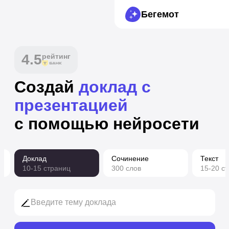
Бегемот
4.5
рейтинг
Создай
доклад с
презентацией
с помощью нейросети
Доклад
Сочинение
Текст
10-15 страниц
300 слов
15-20 с